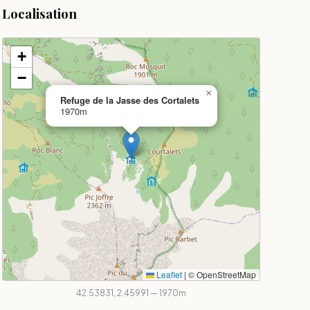
Localisation
+
−
×
Refuge de la Jasse des Cortalets
1970m
Leaflet
|
© OpenStreetMap
42.53831, 2.45991 — 1970m