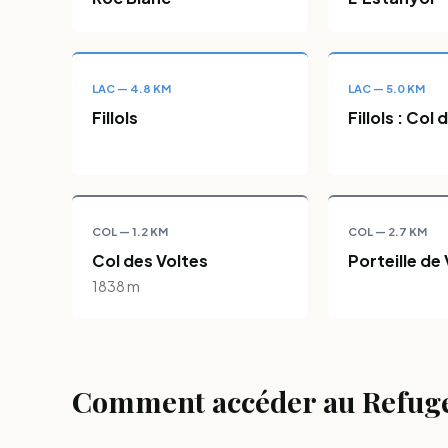
LAC — 4.8 KM
LAC — 5.0 KM
Fillols
Fillols : Col 
COL — 1.2 KM
COL — 2.7 KM
Col des Voltes
Porteille d
1838 m
Comment accéder au Refuge d