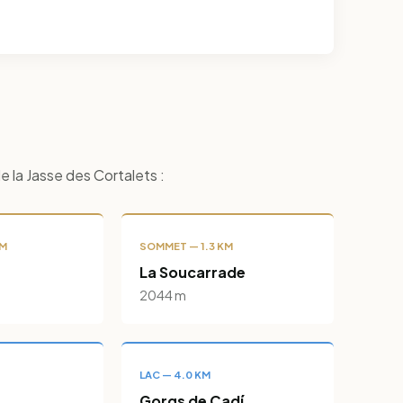
 la Jasse des Cortalets :
KM
SOMMET — 1.3 KM
La Soucarrade
2044 m
LAC — 4.0 KM
Gorgs de Cadí