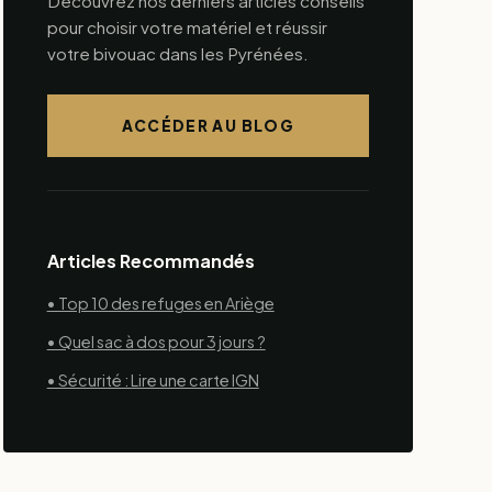
Découvrez nos derniers articles conseils
pour choisir votre matériel et réussir
votre bivouac dans les Pyrénées.
ACCÉDER AU BLOG
Articles Recommandés
• Top 10 des refuges en Ariège
• Quel sac à dos pour 3 jours ?
• Sécurité : Lire une carte IGN