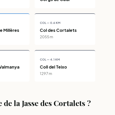
COL — 0.6 KM
de Millères
Col des Cortalets
2055 m
COL — 4.1 KM
e Valmanya
Coll del Teixo
1297 m
e la Jasse des Cortalets ?