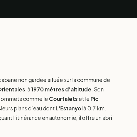
cabane non gardée située sur la commune de
rientales
, à
1970 mètres d'altitude
. Son
s sommets comme le
Courtalets
et le
Pic
sieurs plans d'eau dont
L'Estanyol
à 0.7 km.
nt l'itinérance en autonomie, il offre un abri