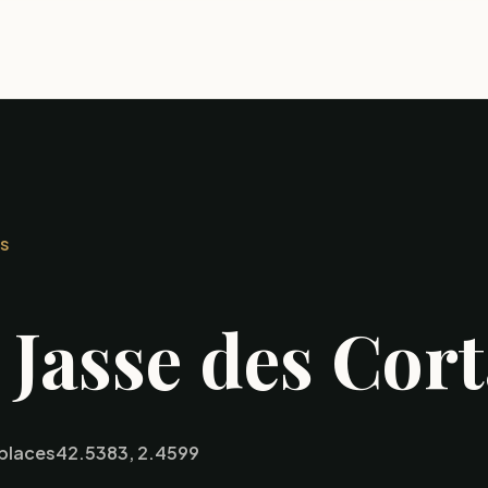
S
 Jasse des Cort
places
42.5383, 2.4599