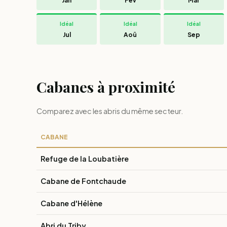
Jan
Fév
Mar
Idéal
Idéal
Idéal
Jul
Aoû
Sep
Cabanes à proximité
Comparez avec les abris du même secteur.
CABANE
Refuge de la Loubatière
Cabane de Fontchaude
Cabane d'Hélène
Abri du Triby