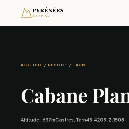
PYRÉNÉES
ORÉDON
ACCUEIL
/ REFUGE / TARN
Cabane Pla
Altitude : 637m
Castres, Tarn
43.4203, 2.1508