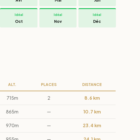
Avr
Mai
Jun
Idéal
Idéal
Idéal
Oct
Nov
Déc
ALT.
PLACES
DISTANCE
715m
2
8.6 km
865m
—
10.7 km
970m
—
23.4 km
955m
—
24.1 km