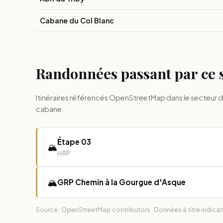
Cabane du Col Blanc
Randonnées passant par ce 
Itinéraires référencés OpenStreetMap dans le secteur d
cabane.
Étape 03
🏔️
HRP
🏔️
GRP Chemin à la Gourgue d'Asque
Source : OpenStreetMap contributors · Données à titre indicatif