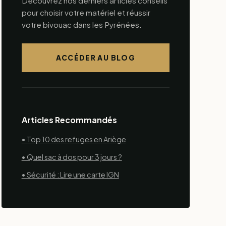
Découvrez nos derniers articles conseils
pour choisir votre matériel et réussir
votre bivouac dans les Pyrénées.
ACCÉDER AU BLOG
Articles Recommandés
• Top 10 des refuges en Ariège
• Quel sac à dos pour 3 jours ?
• Sécurité : Lire une carte IGN