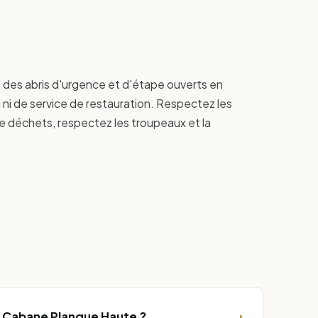
des abris d'urgence et d'étape ouverts en
n ni de service de restauration. Respectez les
de déchets, respectez les troupeaux et la
+
 Cabane Planque Haute ?