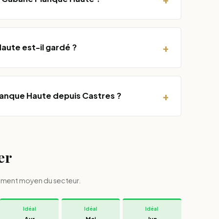
+
aute est-il gardé ?
+
nque Haute depuis Castres ?
er
igement moyen du secteur.
Idéal
Idéal
Idéal