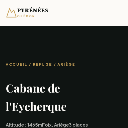
PYRÉNÉES
ORÉDON
ACCUEIL
/ REFUGE / ARIÈGE
Cabane de
l'Eycherque
Altitude : 1465m
Foix, Ariège
3 places