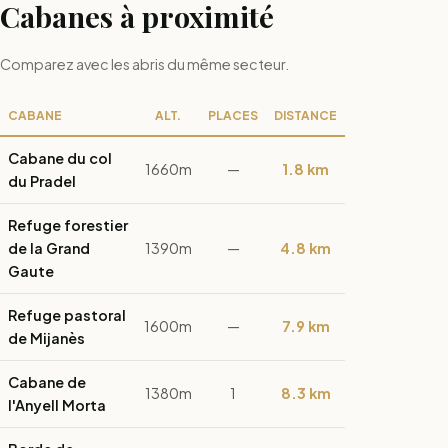
Cabanes à proximité
Comparez avec les abris du même secteur.
CABANE
ALT.
PLACES
DISTANCE
Cabane du col
1660m
—
1.8 km
du Pradel
Refuge forestier
de la Grand
1390m
—
4.8 km
Gaute
Refuge pastoral
1600m
—
7.9 km
de Mijanès
Cabane de
1380m
1
8.3 km
l'Anyell Morta