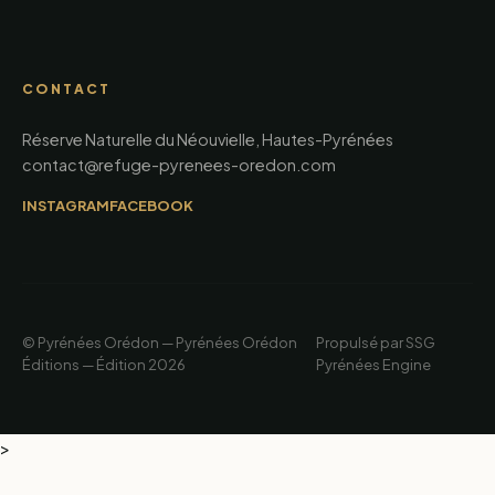
CONTACT
Réserve Naturelle du Néouvielle, Hautes-Pyrénées
contact@refuge-pyrenees-oredon.com
INSTAGRAM
FACEBOOK
© Pyrénées Orédon — Pyrénées Orédon
Propulsé par SSG
Éditions — Édition 2026
Pyrénées Engine
>