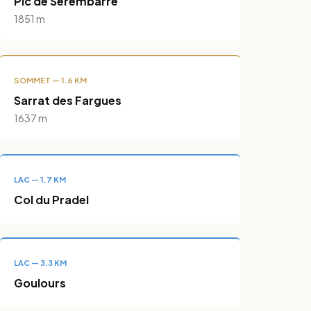
Pic de Serembarre
1851 m
SOMMET — 1.6 KM
Sarrat des Fargues
1637 m
LAC — 1.7 KM
Col du Pradel
LAC — 3.3 KM
Goulours