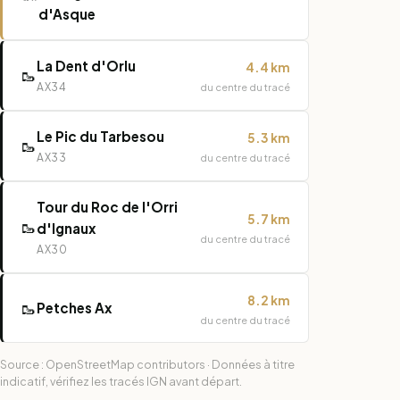
d'Asque
La Dent d'Orlu
4.4 km
🥾
AX34
du centre du tracé
Le Pic du Tarbesou
5.3 km
🥾
AX33
du centre du tracé
Tour du Roc de l'Orri
5.7 km
🥾
d'Ignaux
du centre du tracé
AX30
8.2 km
🥾
Petches Ax
du centre du tracé
Source : OpenStreetMap contributors · Données à titre
indicatif, vérifiez les tracés IGN avant départ.